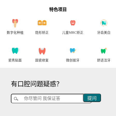
1
2
3
4
特色项目
数字化种植
隐形矫正
儿童MRC矫正
牙齿美白
瓷秀贴面
固瓷修复
微创拔牙
舒适洁牙
有口腔问题疑惑？
提问